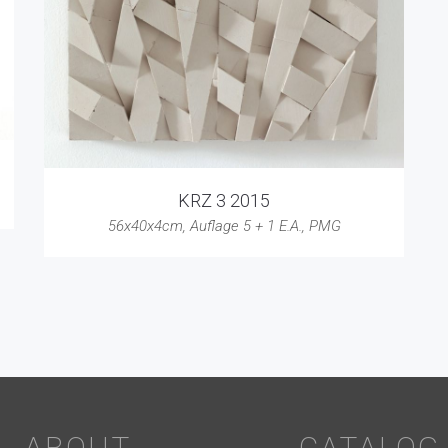
KRZ 3 2015
56x40x4cm
,
Auflage 5 + 1 E.A.
,
PMG
ABOUT
CATALOG