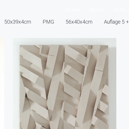
WORKS
ABOUT
CATAL
50x39x4cm
PMG
56x40x4cm
Auflage 5 +