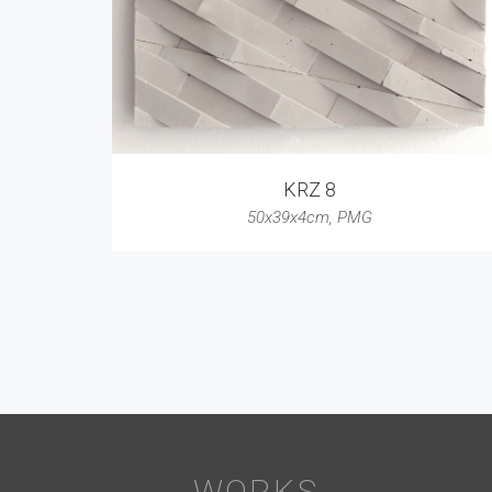
KRZ 8
50x39x4cm
,
PMG
WORKS